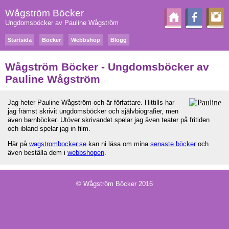
Wågström Böcker
Ungdomsböcker av Pauline Wågström
Startsida
Böcker
Webbshop
Blogg
Wågström Böcker - Ungdomsböcker av
Pauline Wågström
Jag heter Pauline Wågström och är författare. Hittills har
jag främst skrivit ungdomsböcker och självbiografier, men
även barnböcker. Utöver skrivandet spelar jag även teater på fritiden
och ibland spelar jag in film.
Här på
wagstrombocker.se
kan ni läsa om mina
senaste böcker
och
även beställa dem i
webbshopen
.
© Wågström Böcker 2016